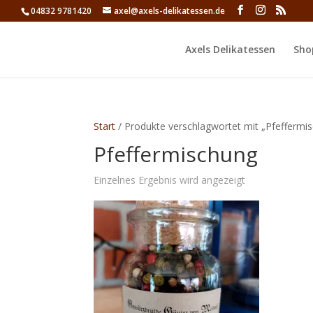
04832 9781420
axel@axels-delikatessen.de
Axels Delikatessen
Sho
Start
/ Produkte verschlagwortet mit „Pfeffermi
Pfeffermischung
Einzelnes Ergebnis wird angezeigt