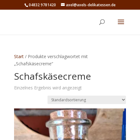
04832 9781420
axel@axels-delikatessen.de
Start
/ Produkte verschlagwortet mit
„Schafskäsecreme“
Schafskäsecreme
Einzelnes Ergebnis wird angezeigt