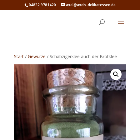
04832 9781420
axel@axels-delikatessen.de
Start
/
Gewürze
/ Schabzigerklee auch der Brotklee