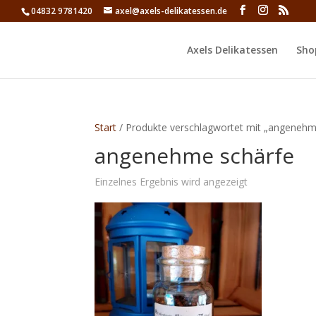
04832 9781420
axel@axels-delikatessen.de
Axels Delikatessen
Sho
Start
/ Produkte verschlagwortet mit „angenehm
angenehme schärfe
Einzelnes Ergebnis wird angezeigt