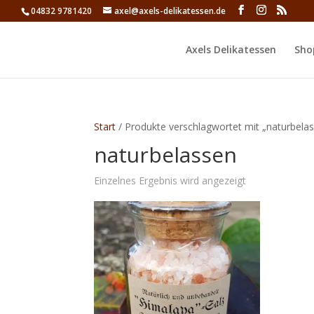
04832 9781420
axel@axels-delikatessen.de
Axels Delikatessen
Sho
Start
/ Produkte verschlagwortet mit „naturbela
naturbelassen
Einzelnes Ergebnis wird angezeigt