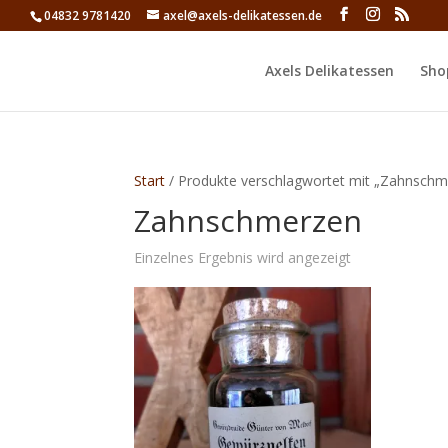
04832 9781420
axel@axels-delikatessen.de
Axels Delikatessen
Sho
Start
/ Produkte verschlagwortet mit „Zahnschm
Zahnschmerzen
Einzelnes Ergebnis wird angezeigt