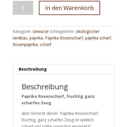
Paprika
In den Warenkorb
Rosenscharf,
fruchtig
ganz
scharfes
Kategorie:
Gewürze
Schlagwörter:
ökologischer
Zeug
landbau
,
paprika
,
Paprika Rosenscharf
,
paprika scharf
,
Menge
Rosenpaprika
,
scharf
Beschreibung
Beschreibung
Paprika Rosenscharf, fruchtig ganz
scharfes Zeug
aber Vorsicht dieser Paprika Rosenscharf,
fruchtig, ganz scharfes Zeug ist wirklich
scharf und sollte vorsichtig eingesetzt