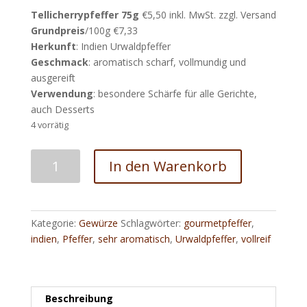
Tellicherrypfeffer 75g
€5,50 inkl. MwSt. zzgl. Versand
Grundpreis
/100g €7,33
Herkunft
: Indien Urwaldpfeffer
Geschmack
: aromatisch scharf, vollmundig und
ausgereift
Verwendung
: besondere Schärfe für alle Gerichte,
auch Desserts
4 vorrätig
Tellicherrypfeffer
In den Warenkorb
aus
dem
Urwald
Indiens
Kategorie:
Gewürze
Schlagwörter:
gourmetpfeffer
,
Menge
indien
,
Pfeffer
,
sehr aromatisch
,
Urwaldpfeffer
,
vollreif
Beschreibung