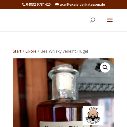
04832 9781420
axel@axels-delikatessen.de
Start
/
Liköre
/ Bee Whisky verleiht Flügel