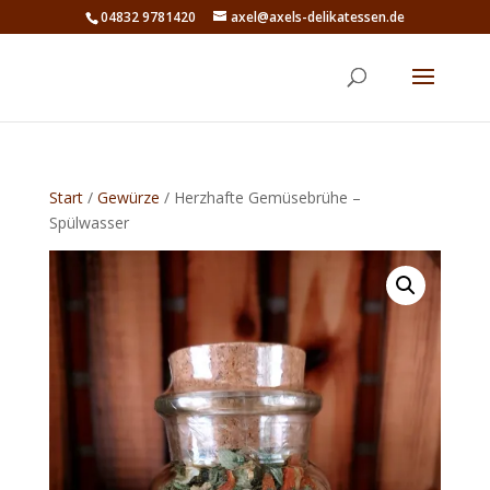
04832 9781420
axel@axels-delikatessen.de
Start
/
Gewürze
/ Herzhafte Gemüsebrühe –
Spülwasser