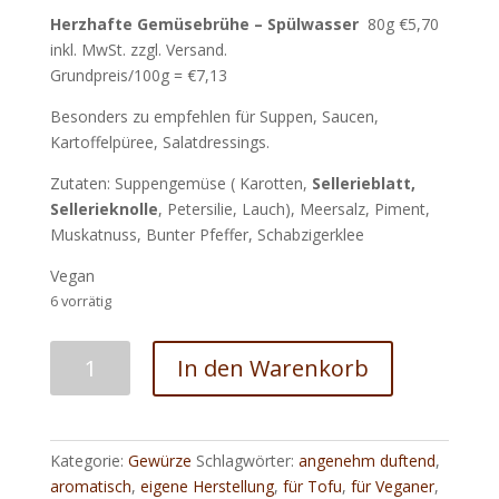
Herzhafte Gemüsebrühe – Spülwasser
80g €5,70
inkl. MwSt. zzgl. Versand.
Grundpreis/100g = €7,13
Besonders zu empfehlen für Suppen, Saucen,
Kartoffelpüree, Salatdressings.
Zutaten: Suppengemüse ( Karotten,
Sellerieblatt,
Sellerieknolle
, Petersilie, Lauch), Meersalz, Piment,
Muskatnuss, Bunter Pfeffer, Schabzigerklee
Vegan
6 vorrätig
Herzhafte
In den Warenkorb
Gemüsebrühe
-
Spülwasser
Menge
Kategorie:
Gewürze
Schlagwörter:
angenehm duftend
,
aromatisch
,
eigene Herstellung
,
für Tofu
,
für Veganer
,