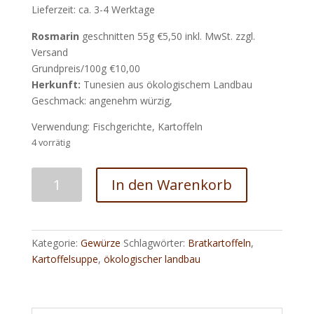
Lieferzeit: ca. 3-4 Werktage
Rosmarin
geschnitten 55g €5,50 inkl. MwSt. zzgl.
Versand
Grundpreis/100g €10,00
Herkunft:
Tunesien aus ökologischem Landbau
Geschmack: angenehm würzig,
Verwendung: Fischgerichte, Kartoffeln
4 vorrätig
Rosmarin
In den Warenkorb
(geschnitten)
aus
ökologischem
Landbau
Kategorie:
Gewürze
Schlagwörter:
Bratkartoffeln
,
Menge
Kartoffelsuppe
,
ökologischer landbau