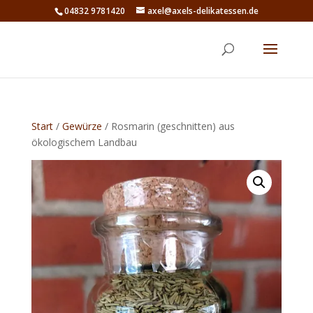
04832 9781420
axel@axels-delikatessen.de
Start
/
Gewürze
/ Rosmarin (geschnitten) aus
ökologischem Landbau