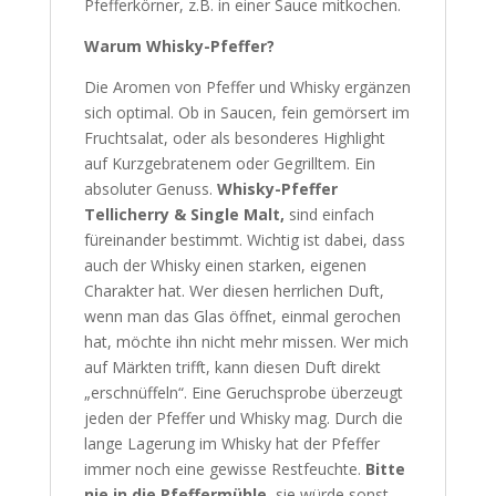
Pfefferkörner, z.B. in einer Sauce mitkochen.
Warum Whisky-Pfeffer?
Die Aromen von Pfeffer und Whisky ergänzen
sich optimal. Ob in Saucen, fein gemörsert im
Fruchtsalat, oder als besonderes Highlight
auf Kurzgebratenem oder Gegrilltem. Ein
absoluter Genuss.
Whisky-Pfeffer
Tellicherry & Single Malt,
sind einfach
füreinander bestimmt. Wichtig ist dabei, dass
auch der Whisky einen starken, eigenen
Charakter hat. Wer diesen herrlichen Duft,
wenn man das Glas öffnet, einmal gerochen
hat, möchte ihn nicht mehr missen. Wer mich
auf Märkten trifft, kann diesen Duft direkt
„erschnüffeln“. Eine Geruchsprobe überzeugt
jeden der Pfeffer und Whisky mag. Durch die
lange Lagerung im Whisky hat der Pfeffer
immer noch eine gewisse Restfeuchte.
Bitte
nie in die Pfeffermühle,
sie würde sonst