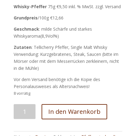
Whisky-Pfeffer
75g €9,50 inkl. % MwSt. zzgl. Versand
Grundpreis
/100g €12,66
Geschmack
: milde Schärfe und starkes
Whiskyaroma(8,9Vol%)
Zutaten
: Tellicherry Pfeffer, Single Malt Whisky
Verwendung: Kurzgebratenes, Steak, Saucen (bitte im
Mörser oder mit dem Messerrücken zerkleinern, nicht
in die Mühle)
Vor dem Versand benötige ich die Kopie des
Personalausweises als Altersnachweis!
8 vorrätig
Whisky-
In den Warenkorb
Pfeffer
Tellicherry
&
Single