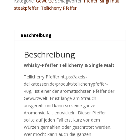
Kategorie:
Gewürze
Schlagwörter:
Pfeffer
,
singl malt
,
Malt
steakpfeffer
,
Tellicherry Pfeffer
Menge
Beschreibung
Beschreibung
Whisky-Pfeffer Tellicherry & Single Malt
Tellicherry Pfeffer https://axels-
delikatessen.de/produkt/tellicherrypfeffer-
40g, ist einer der aromatischsten Pfeffer der
Gewürzwelt. Er ist lange am Strauch
ausgereift und kann so seine ganze
Aromenvielfalt entwickeln. Dieser Pfeffer
sollte auf jeden Fall erst kurz vor dem
Würzen gemahlen oder geschrotet werden.
Wer möcht kann auch die ganzen