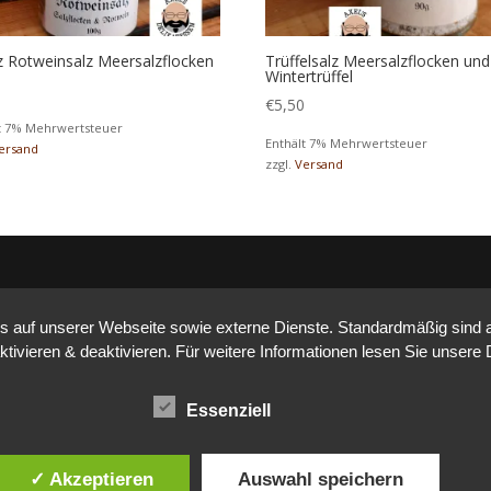
z Rotweinsalz Meersalzflocken
Trüffelsalz Meersalzflocken und
Wintertrüffel
0
€
5,50
t 7% Mehrwertsteuer
Enthält 7% Mehrwertsteuer
ersand
zzgl.
Versand
auf unserer Webseite sowie externe Dienste. Standardmäßig sind all
ktivieren & deaktivieren. Für weitere Informationen lesen Sie unse
Essenziell
✓ Akzeptieren
Auswahl speichern