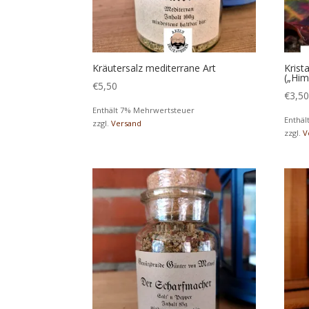
Kräutersalz mediterrane Art
Krist
(„Him
€
5,50
€
3,5
Enthält 7% Mehrwertsteuer
Enthäl
zzgl.
Versand
zzgl.
V