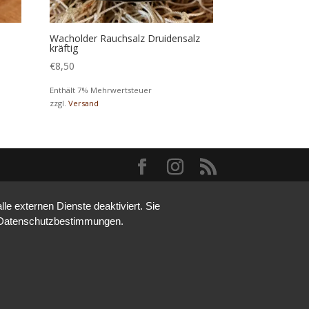
Wacholder Rauchsalz Druidensalz
kräftig
€
8,50
Enthält 7% Mehrwertsteuer
zzgl.
Versand
e externen Dienste deaktiviert. Sie
re Datenschutzbestimmungen.