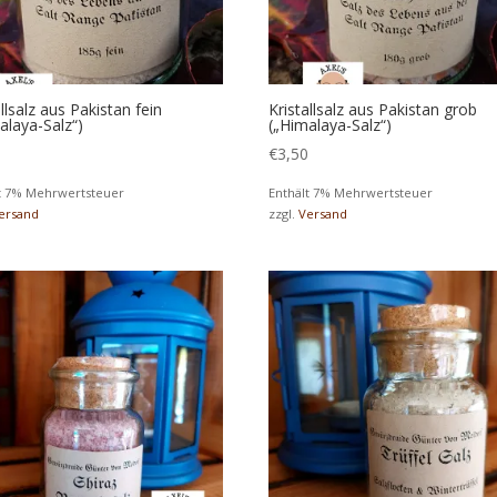
allsalz aus Pakistan fein
Kristallsalz aus Pakistan grob
alaya-Salz“)
(„Himalaya-Salz“)
0
€
3,50
t 7% Mehrwertsteuer
Enthält 7% Mehrwertsteuer
ersand
zzgl.
Versand