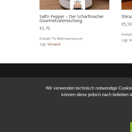
Salt’n Pepper – Der Scharfmacher
Shira
Gourmetsalzmischung
€
5,5
€
5,70
Enthäl
Enthält 7% Mehrwertsteuer
zzgl.
V
zzgl.
Versand
Wir verwenden technisch notwendige Cookies 
können diese jedoch nach belieben a