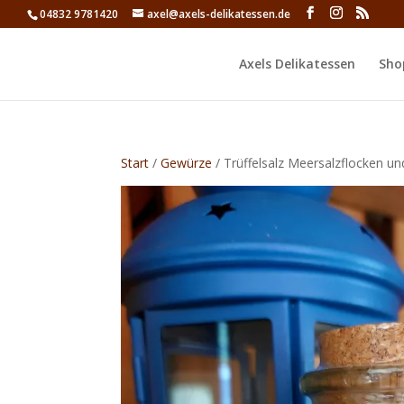
04832 9781420
axel@axels-delikatessen.de
Axels Delikatessen
Sho
Start
/
Gewürze
/ Trüffelsalz Meersalzflocken und