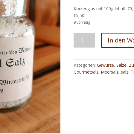
Korkenglas mit 100g Inhalt. €5,
€5,50
9 vorrätig
Trüffelsalz
In den W
Meersalzflocken
und
Wintertrüffel
Menge
Kategorien:
Gewürze
,
Salze, Z
Gourmetsalz
,
Meersalz
,
salz
,
T