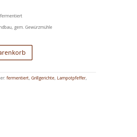
 fermentiert
andbau, gem. Gewürzmühle
arenkorb
er:
fermentiert
,
Grillgerichte
,
Lampotpfeffer
,