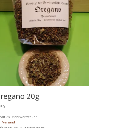
regano 20g
,50
hält 7% Mehrwertsteuer
l.
Versand