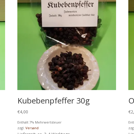
Kubebenpfeffer 30g
O
€
4,00
€
2
Enthält 7% Mehrwertsteuer
Ent
zzgl.
Versand
zzg