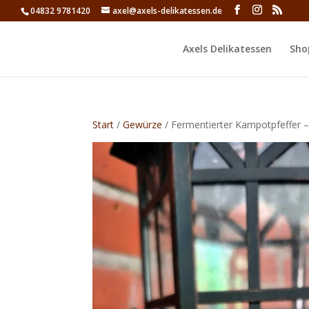
04832 9781420
axel@axels-delikatessen.de
Axels Delikatessen
Sho
Start
/
Gewürze
/ Fermentierter Kampotpfeffer –