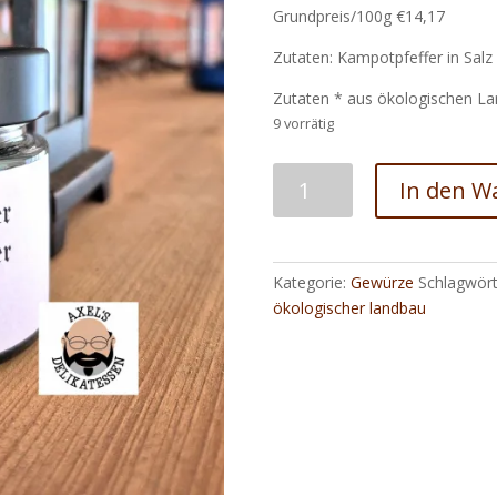
Grundpreis/100g €14,17
Zutaten: Kampotpfeffer in Salz
Zutaten * aus ökologischen L
9 vorrätig
Fermentierter
In den W
Kampotpfeffer
-
Salzfermentiert
Menge
Kategorie:
Gewürze
Schlagwört
ökologischer landbau