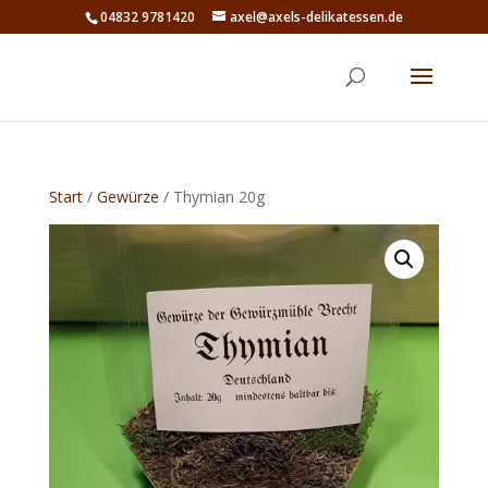
04832 9781420
axel@axels-delikatessen.de
Start
/
Gewürze
/ Thymian 20g